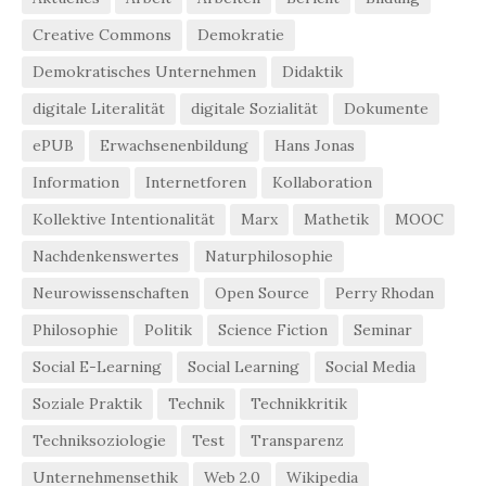
Creative Commons
Demokratie
Demokratisches Unternehmen
Didaktik
digitale Literalität
digitale Sozialität
Dokumente
ePUB
Erwachsenenbildung
Hans Jonas
Information
Internetforen
Kollaboration
Kollektive Intentionalität
Marx
Mathetik
MOOC
Nachdenkenswertes
Naturphilosophie
Neurowissenschaften
Open Source
Perry Rhodan
Philosophie
Politik
Science Fiction
Seminar
Social E-Learning
Social Learning
Social Media
Soziale Praktik
Technik
Technikkritik
Techniksoziologie
Test
Transparenz
Unternehmensethik
Web 2.0
Wikipedia