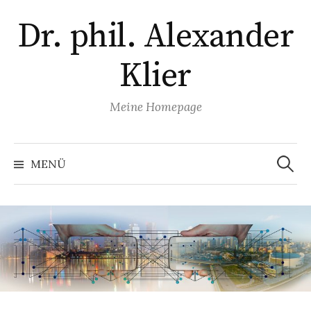
Zum
Dr. phil. Alexander
Inhalt
überspringen
Klier
Meine Homepage
Suchen
nach:
MENÜ