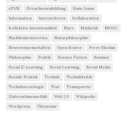
ePUB
Erwachsenenbildung
Hans Jonas
Information
Internetforen
Kollaboration
Kollektive Intentionalität
Marx
Mathetik
MOOC
Nachdenkenswertes
Naturphilosophie
Neurowissenschaften
Open Source
Perry Rhodan
Philosophie
Politik
Science Fiction
Seminar
Social E-Learning
Social Learning
Social Media
Soziale Praktik
Technik
Technikkritik
Techniksoziologie
Test
Transparenz
Unternehmensethik
Web 2.0
Wikipedia
Wordpress
Ökonomie