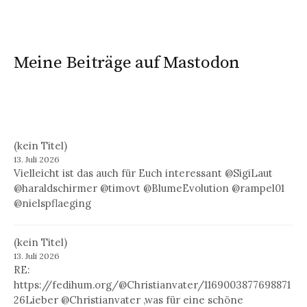
Meine Beiträge auf Mastodon
(kein Titel)
13. Juli 2026
Vielleicht ist das auch für Euch interessant @SigiLaut
@haraldschirmer @timovt @BlumeEvolution @rampel01
@nielspflaeging
(kein Titel)
13. Juli 2026
RE:
https://fedihum.org/@Christianvater/1169003877698871
26Lieber @Christianvater ,was für eine schöne