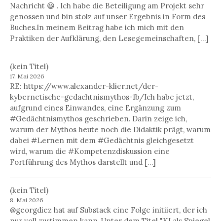
Nachricht 😃 . Ich habe die Beteiligung am Projekt sehr
genossen und bin stolz auf unser Ergebnis in Form des
Buches.In meinem Beitrag habe ich mich mit den
Praktiken der Aufklärung, den Lesegemeinschaften, […]
(kein Titel)
17. Mai 2026
RE: https://www.alexander-klier.net/der-
kybernetische-gedachtnismythos-1b/Ich habe jetzt,
aufgrund eines Einwandes, eine Ergänzung zum
#Gedächtnismythos geschrieben. Darin zeige ich,
warum der Mythos heute noch die Didaktik prägt, warum
dabei #Lernen mit dem #Gedächtnis gleichgesetzt
wird, warum die #Kompetenzdiskussion eine
Fortführung des Mythos darstellt und […]
(kein Titel)
8. Mai 2026
@georgdiez hat auf Substack eine Folge initiiert, der ich
nur voll zustimmen kann. Unter dem Titel "KI als Spiegel