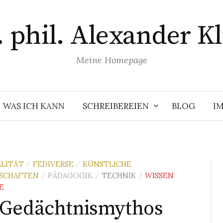
. phil. Alexander Kl
Meine Homepage
WAS ICH KANN
SCHREIBEREIEN
BLOG
I
ALITÄT
FEDIVERSE
KÜNSTLICHE
/
/
SCHAFTEN
PÄDAGOGIK
TECHNIK
WISSEN
/
/
/
E
 Gedächtnismythos