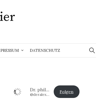
ier
Suchen
nach:
MPRESSUM
DATENSCHUTZ
Dr. phil. Alexander Klier
Folgen
@deralexander2@www.alexander-klier.net