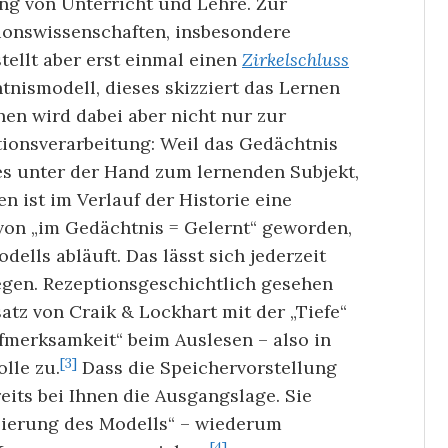
g von Unterricht und Lehre. Zur
ionswissenschaften, insbesondere
stellt aber erst einmal einen
Zirkelschluss
nismodell, dieses skizziert das Lernen
rnen wird dabei aber nicht nur zur
tionsverarbeitung: Weil das Gedächtnis
es unter der Hand zum lernenden Subjekt,
n ist im Verlauf der Historie eine
on „im Gedächtnis = Gelernt“ geworden,
ells abläuft. Das lässt sich jederzeit
egen. Rezeptionsgeschichtlich gesehen
atz von Craik & Lockhart mit der „Tiefe“
fmerksamkeit“ beim Auslesen – also in
[3]
lle zu.
Dass die Speichervorstellung
reits bei Ihnen die Ausgangslage. Sie
izierung des Modells“ – wiederum
[4]