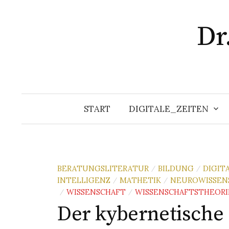
Zum
Inhalt
Dr
überspringen
START
DIGITALE_ZEITEN
BERATUNGSLITERATUR
BILDUNG
DIGIT
/
/
INTELLIGENZ
MATHETIK
NEUROWISSEN
/
/
WISSENSCHAFT
WISSENSCHAFTSTHEORI
/
/
Der kybernetische