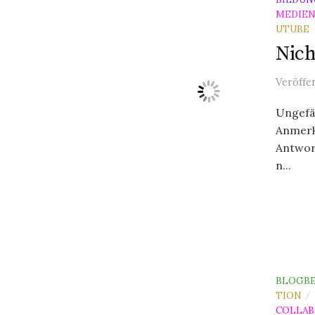
MEDIE
UTUBE
Nich
Veröffe
Ungefäh
Anmerk
Antwort
n...
BLOGBE
TION
/
COLLAB