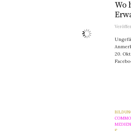
Wo b
Erw
Veröffe
Ungefäh
Anmerk
20. Ok
Faceboo
BILDUN
COMMO
MEDIE
E