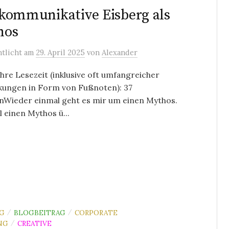
kommunikative Eisberg als
hos
ntlicht
am
29. April 2025
von
Alexander
re Lesezeit (inklusive oft umfangreicher
ungen in Form von Fußnoten): 37
nWieder einmal geht es mir um einen Mythos.
 einen Mythos ü...
G
BLOGBEITRAG
CORPORATE
/
/
NG
CREATIVE
/