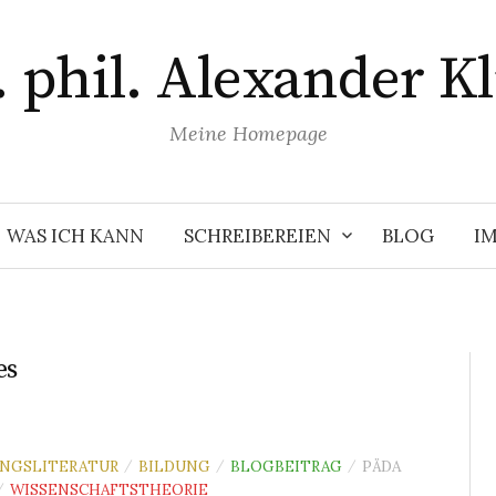
. phil. Alexander Kl
Meine Homepage
WAS ICH KANN
SCHREIBEREIEN
BLOG
I
es
NGSLITERATUR
BILDUNG
BLOGBEITRAG
PÄDA
/
/
/
WISSENSCHAFTSTHEORIE
/