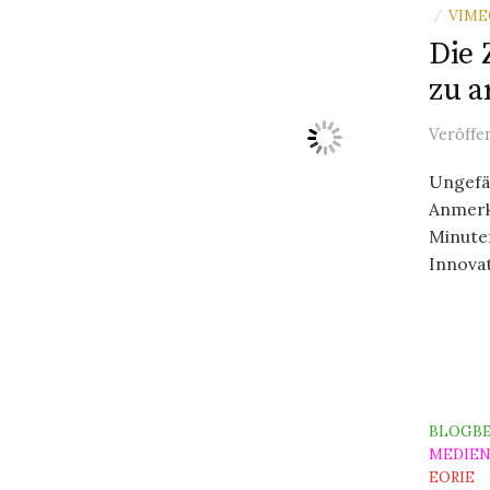
VIME
/
Die 
zu a
Veröffe
Ungefäh
Anmerk
Minuten
Innovat
BLOGBE
MEDIE
EORIE