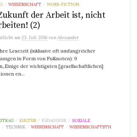
O
WISSENSCHAFT
WORK-FICTION
/
/
Zukunft der Arbeit ist, nicht
rbeiten! (2)
ntlicht
am
23. Juli 2016
von
Alexander
re Lesezeit (inklusive oft umfangreicher
ungen in Form von Fußnoten): 9
„Einige der wichtigsten [gesellschaftlichen]
ionen en...
ITRAG
KULTUR
PÄDAGOGIK
SOZIALE
/
/
/
N
TECHNIK
WISSENSCHAFT
WISSENSCHAFTSTH
/
/
/