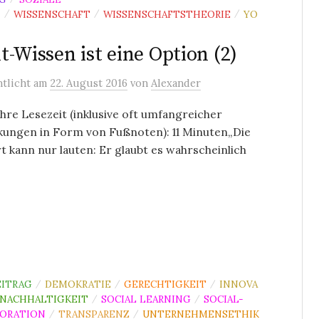
N
WISSENSCHAFT
WISSENSCHAFTSTHEORIE
YO
/
/
/
t-Wissen ist eine Option (2)
ntlicht
am
22. August 2016
von
Alexander
re Lesezeit (inklusive oft umfangreicher
ungen in Form von Fußnoten): 11 Minuten„Die
 kann nur lauten: Er glaubt es wahrscheinlich
ITRAG
DEMOKRATIE
GERECHTIGKEIT
INNOVA
/
/
/
NACHHALTIGKEIT
SOCIAL LEARNING
SOCIAL-
/
/
ORATION
TRANSPARENZ
UNTERNEHMENSETHIK
/
/