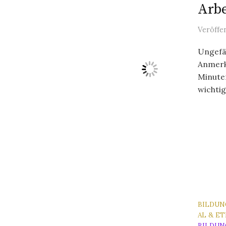
Arbe
Veröffe
Ungefäh
Anmerk
Minuten
wichtigs
BILDUN
AL & ET
BILDUN