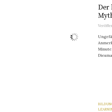
Der 
Myt
Veröffe
Ungefäh
Anmerk
Minute
Diesmal
BILDUN
LEARNI