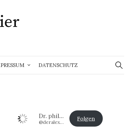
ier
Suchen
nach:
MPRESSUM
DATENSCHUTZ
Dr. phil. Alexander Klier
Folgen
@deralexander2@www.alexander-klier.net