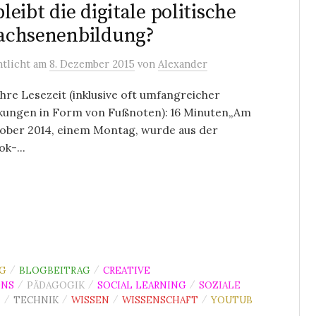
leibt die digitale politische
achsenenbildung?
ntlicht
am
8. Dezember 2015
von
Alexander
re Lesezeit (inklusive oft umfangreicher
ungen in Form von Fußnoten): 16 Minuten„Am
tober 2014, einem Montag, wurde aus der
k-...
G
BLOGBEITRAG
CREATIVE
/
/
NS
PÄDAGOGIK
SOCIAL LEARNING
SOZIALE
/
/
/
N
TECHNIK
WISSEN
WISSENSCHAFT
YOUTUB
/
/
/
/