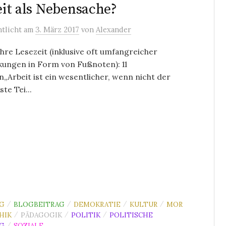
it als Nebensache?
ntlicht
am
3. März 2017
von
Alexander
re Lesezeit (inklusive oft umfangreicher
ungen in Form von Fußnoten): 11
„Arbeit ist ein wesentlicher, wenn nicht der
te Tei...
G
BLOGBEITRAG
DEMOKRATIE
KULTUR
MOR
/
/
/
/
HIK
PÄDAGOGIK
POLITIK
POLITISCHE
/
/
/
G
SOZIALE
/