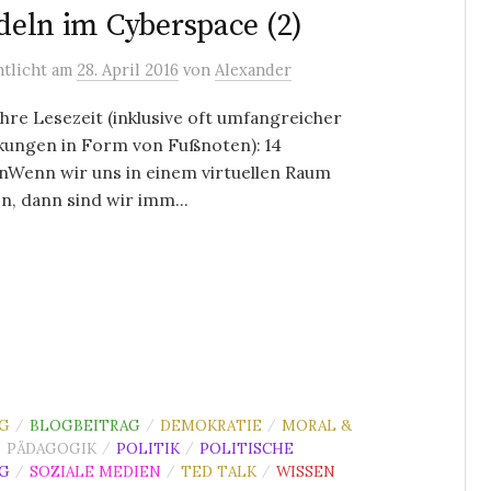
eln im Cyberspace (2)
ntlicht
am
28. April 2016
von
Alexander
re Lesezeit (inklusive oft umfangreicher
ungen in Form von Fußnoten): 14
nWenn wir uns in einem virtuellen Raum
n, dann sind wir imm...
G
BLOGBEITRAG
DEMOKRATIE
MORAL &
/
/
/
PÄDAGOGIK
POLITIK
POLITISCHE
/
/
/
G
SOZIALE MEDIEN
TED TALK
WISSEN
/
/
/