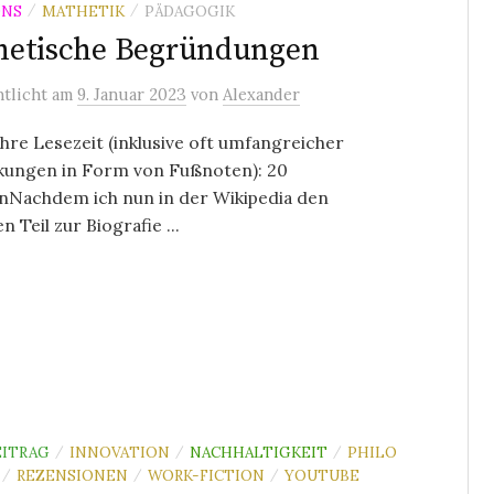
NS
MATHETIK
PÄDAGOGIK
/
/
hetische Begründungen
ntlicht
am
9. Januar 2023
von
Alexander
re Lesezeit (inklusive oft umfangreicher
ungen in Form von Fußnoten): 20
nNachdem ich nun in der Wikipedia den
n Teil zur Biografie ...
ITRAG
INNOVATION
NACHHALTIGKEIT
PHILO
/
/
/
REZENSIONEN
WORK-FICTION
YOUTUBE
/
/
/