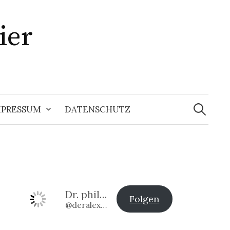
ier
Suchen
nach:
MPRESSUM
DATENSCHUTZ
Dr. phil. Alexander Klier
Folgen
@deralexander2@www.alexander-klier.net