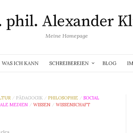
. phil. Alexander Kl
Meine Homepage
WAS ICH KANN
SCHREIBEREIEN
BLOG
I
LTUR
PÄDAGOGIK
PHILOSOPHIE
SOCIAL
/
/
/
IALE MEDIEN
WISSEN
WISSENSCHAFT
/
/
teles