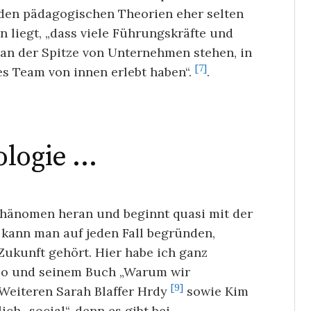
n den pädagogischen Theorien eher selten
n liegt, „dass viele Führungskräfte und
e an der Spitze von Unternehmen stehen, in
[7]
s Team von innen erlebt haben“.
.
ologie …
hänomen heran und beginnt quasi mit der
kann man auf jeden Fall begründen,
ukunft gehört. Hier habe ich ganz
lo und seinem Buch „Warum wir
[9]
eiteren Sarah Blaffer Hrdy
sowie Kim
h „social“, denn es gibt bei