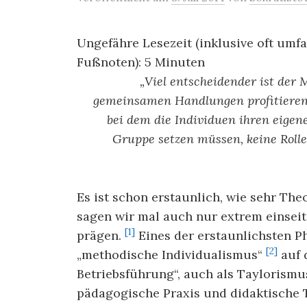
Ungefähre Lesezeit (inklusive oft um
Fußnoten):
5
Minuten
„Viel entscheidender ist der
gemeinsamen Handlungen profitieren 
bei dem die Individuen ihren eigen
Gruppe setzen müssen, keine Roll
Es ist schon erstaunlich, wie sehr The
sagen wir mal auch nur extrem einseit
[1]
prägen.
Eines der erstaunlichsten Ph
[2]
„methodische Individualismus“
auf 
Betriebsführung“, auch als Taylorismus
pädagogische Praxis und didaktische T