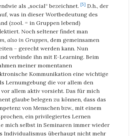
[5]
endwie als „social“ bezeichnet.
D.h., der
rauf, was in dieser Wortbedeutung des
and (zool. = in Gruppen lebend)
flektiert. Noch seltener findet man
m, also in Gruppen,
dem gemeinsamen
eiten – gerecht werden kann. Nun
und verbinde ihn mit E-Learning. Beim
 Rahmen meiner momentanen
lektronische Kommunikation eine wichtige
 als Lernumgebung die vor allem den
or allem aktiv vorsieht. Das für mich
oment glaube belegen zu können, dass das
mpetenz von Menschen bzw., mit einem
rochen, ein privilegiertes Lernen
die mich selbst in Seminaren immer wieder
des Individualismus überhaupt nicht mehr