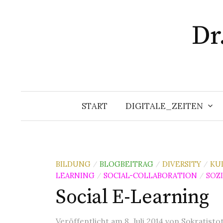
Zum
Inhalt
Dr
überspringen
START
DIGITALE_ZEITEN
BILDUNG
BLOGBEITRAG
DIVERSITY
KU
/
/
/
LEARNING
SOCIAL-COLLABORATION
SOZ
/
/
Social E-Learning
Veröffentlicht
am
8. Juli 2014
von
Sokratisto