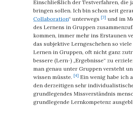
Einschließlich der Testverfahren, die 
bringen sollen. Ich bin schon seit ger
[3]
Collaboration
“ unterwegs
und im Mo
des Lernens in Gruppen zusammenzufa
kommen, immer mehr ins Erstaunen vers
das subjektive Lerngeschehen so viel
Lernen in Gruppen, oft nicht ganz zut
bessere (Lern-) „Ergebnisse“ zu erziel
man genau unter Gruppen versteht und
[4]
wissen müsste.
Ein wenig habe ich a
den derzeitigen sehr individualistisc
grundlegendes Missverständnis mensch
grundlegende Lernkompetenz ausgeble