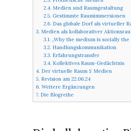
2.3.
Prothetische Medien
2.4.
Medien und Raumgestaltung
2.5.
Gestimmte Raumimmersionen
2.6.
Das globale Dorf als virtueller 
3.
Medien als kollaborativer Aktionsra
3.1.
„Why the medium is socially the
3.2.
Handlungskommunikation
3.3.
Erfahrungstransfer
3.4.
Kollektives Raum-Gedächtnis
4.
Der virtuelle Raum 1: Medien
5.
Revision am 22.06.24
6.
Weitere Ergänzungen
7.
Die Blogreihe