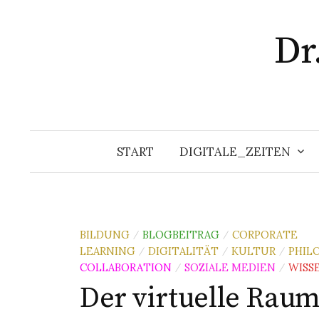
Zum
Inhalt
Dr
überspringen
START
DIGITALE_ZEITEN
BILDUNG
BLOGBEITRAG
CORPORATE
/
/
LEARNING
DIGITALITÄT
KULTUR
PHIL
/
/
/
COLLABORATION
SOZIALE MEDIEN
WISS
/
/
Der virtuelle Raum 