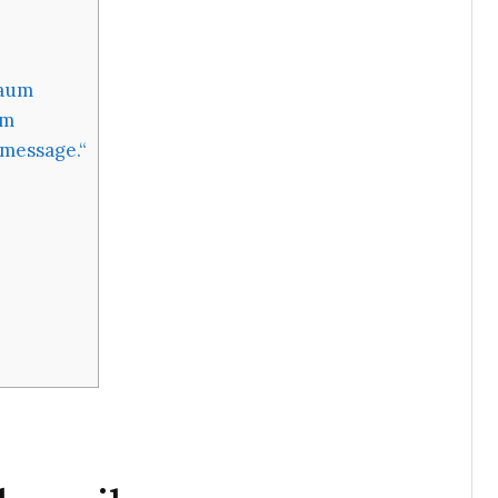
Raum
um
 message.“