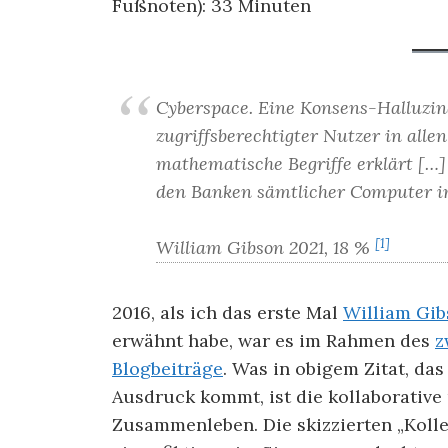
Fußnoten):
33
Minuten
Cyberspace. Eine Konsens-Halluzina
zugriffsberechtigter Nutzer in all
mathematische Begriffe erklärt […
den Banken sämtlicher Computer i
[1]
William Gibson 2021, 18 %
2016, als ich das erste Mal
William Gi
erwähnt habe, war es im Rahmen des
z
Blogbeiträge
. Was in obigem Zitat, d
Ausdruck kommt, ist die kollaborativ
Zusammenleben. Die skizzierten „Kolle