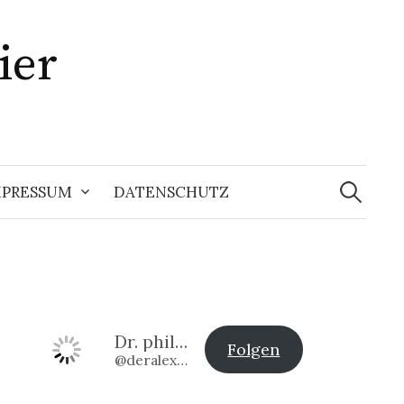
ier
Suchen
nach:
MPRESSUM
DATENSCHUTZ
Dr. phil. Alexander Klier
Folgen
@deralexander2@www.alexander-klier.net