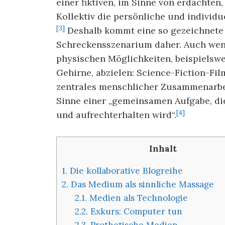
einer fiktiven, im Sinne von erdachten
Kollektiv die persönliche und indivi
[3]
Deshalb kommt eine so gezeichnete 
Schreckensszenarium daher. Auch wenn
physischen Möglichkeiten, beispielsw
Gehirne, abzielen: Science-Fiction-Fil
zentrales menschlicher Zusammenarbei
Sinne einer „gemeinsamen Aufgabe, di
[4]
und aufrechterhalten wird“.
Inhalt
1.
Die kollaborative Blogreihe
2.
Das Medium als sinnliche Massage
2.1.
Medien als Technologie
2.2.
Exkurs: Computer tun