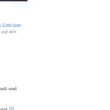
c Cote (um
auf den
nhalt und
[4]
oigt,