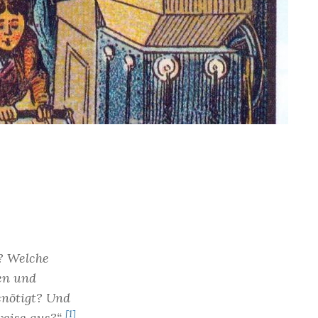
n? Welche
en und
enötigt? Und
[1]
rweise aus?“