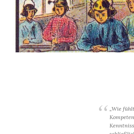
„Wie fühl
Kompetenz
Kenntniss
schließli