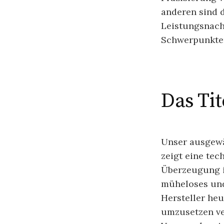
anderen sind 
Leistungsnach
Schwerpunkten
Das Tit
Unser ausgewäh
zeigt eine tec
Überzeugung is
müheloses und
Hersteller he
umzusetzen v