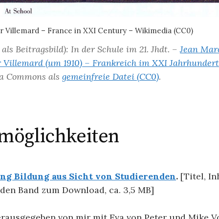
r Villemard – France in XXI Century – Wikimedia (CC0)
 als Beitragsbild): In der Schule im 21. Jhdt. –
Jean Mar
r Villemard (um 1910) – Frankreich im XXI Jahrhundert
a Commons als
gemeinfreie Datei (CC0)
.
lmöglichkeiten
ung Bildung aus Sicht von Studierenden
.
[Titel, I
 den Band zum Download, ca. 3,5 MB]
ausgegeben von mir mit Eva von Peter und Mike V