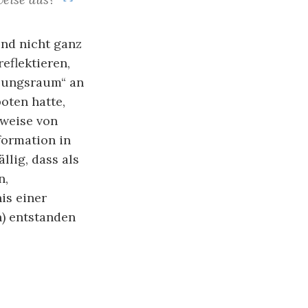
ind nicht ganz
eflektieren,
dlungsraum“ an
oten hatte,
tweise von
formation in
llig, dass als
n,
is einer
) entstanden