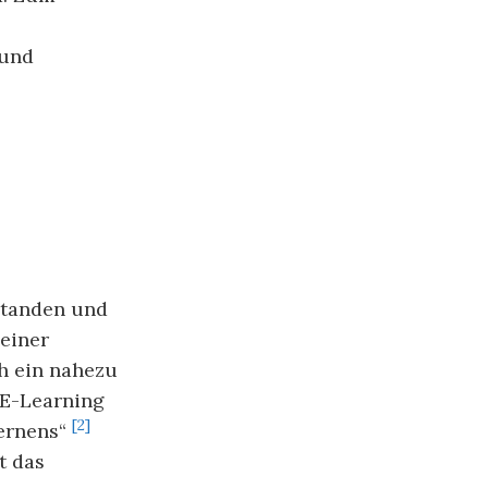
 und
tstanden und
meiner
ch ein nahezu
 E-Learning
[2]
Lernens“
t das