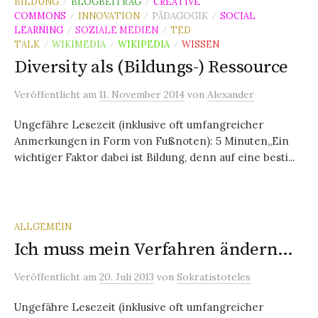
BILDUNG
BLOGBEITRAG
CREATIVE
/
/
COMMONS
INNOVATION
PÄDAGOGIK
SOCIAL
/
/
/
LEARNING
SOZIALE MEDIEN
TED
/
/
TALK
WIKIMEDIA
WIKIPEDIA
WISSEN
/
/
/
Diversity als (Bildungs-) Ressource
Veröffentlicht
am
11. November 2014
von
Alexander
Ungefähre Lesezeit (inklusive oft umfangreicher
Anmerkungen in Form von Fußnoten): 5 Minuten„Ein
wichtiger Faktor dabei ist Bildung, denn auf eine besti...
ALLGEMEIN
Ich muss mein Verfahren ändern…
Veröffentlicht
am
20. Juli 2013
von
Sokratistoteles
Ungefähre Lesezeit (inklusive oft umfangreicher