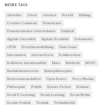
MEINE TAGS
Aktuelles
Arbeit
Arbeiten
Bericht
Bildung
Creative Commons
Demokratie
Demokratisches Unternehmen
Didaktik
digitale Literalität
digitale Sozialität
Dokumente
ePUB
Erwachsenenbildung
Hans Jonas
Information
Internetforen
Kollaboration
Kollektive Intentionalität
Marx
Mathetik
MOOC
Nachdenkenswertes
Naturphilosophie
Neurowissenschaften
Open Source
Perry Rhodan
Philosophie
Politik
Science Fiction
Seminar
Social E-Learning
Social Learning
Social Media
Soziale Praktik
Technik
Technikkritik