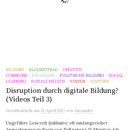
BILDUNG
BLOGBEITRAG
CREATIVE
/
/
COMMONS
PÄDAGOGIK
POLITISCHE BILDUNG
SOCIAL
/
/
/
LEARNING
SOZIALE MEDIEN
WISSEN
YOUTUBE
/
/
/
Disruption durch digitale Bildung?
(Videos Teil 3)
Veröffentlicht
am
21. April 2017
von
Alexander
Ungefähre Lesezeit (inklusive oft umfangreicher
Anmerkungen in Form von Fußnoten): 15 Minuten„Ich