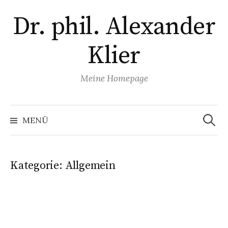
Zum
Dr. phil. Alexander
Inhalt
überspringen
Klier
Meine Homepage
Suchen
nach:
MENÜ
Kategorie:
Allgemein