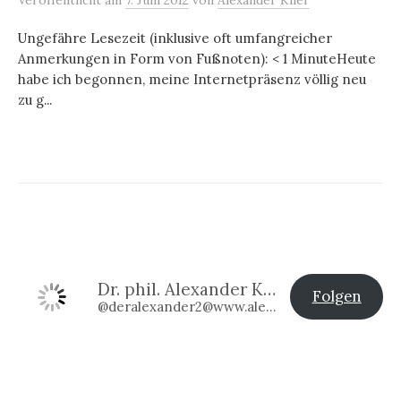
Veröffentlicht
am
7. Juni 2012
von
Alexander Klier
Ungefähre Lesezeit (inklusive oft umfangreicher
Anmerkungen in Form von Fußnoten): < 1 MinuteHeute
habe ich begonnen, meine Internetpräsenz völlig neu
zu g...
Dr. phil. Alexander Klier
Folgen
@deralexander2@www.alexander-klier.net