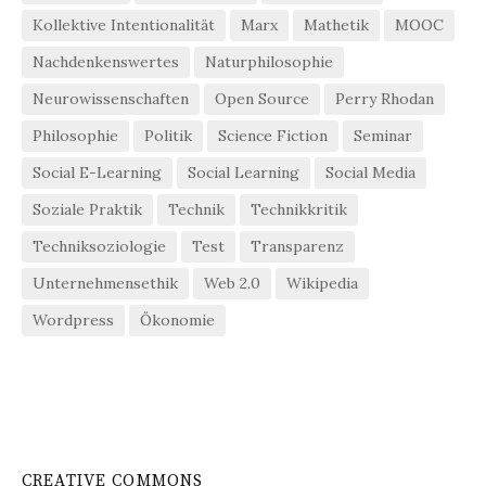
Kollektive Intentionalität
Marx
Mathetik
MOOC
Nachdenkenswertes
Naturphilosophie
Neurowissenschaften
Open Source
Perry Rhodan
Philosophie
Politik
Science Fiction
Seminar
Social E-Learning
Social Learning
Social Media
Soziale Praktik
Technik
Technikkritik
Techniksoziologie
Test
Transparenz
Unternehmensethik
Web 2.0
Wikipedia
Wordpress
Ökonomie
CREATIVE COMMONS