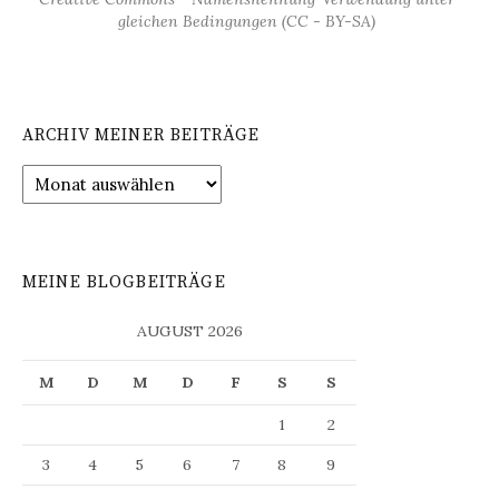
gleichen Bedingungen (CC - BY-SA)
ARCHIV MEINER BEITRÄGE
Archiv
meiner
Beiträge
MEINE BLOGBEITRÄGE
AUGUST 2026
M
D
M
D
F
S
S
1
2
3
4
5
6
7
8
9