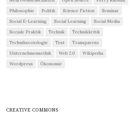
Neurowissenschaften
Open Source
Perry Rhodan
Philosophie
Politik
Science Fiction
Seminar
Social E-Learning
Social Learning
Social Media
Soziale Praktik
Technik
Technikkritik
Techniksoziologie
Test
Transparenz
Unternehmensethik
Web 2.0
Wikipedia
Wordpress
Ökonomie
CREATIVE COMMONS