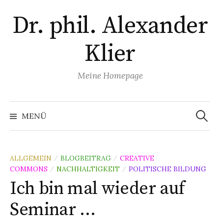
Zum
Dr. phil. Alexander
Inhalt
überspringen
Klier
Meine Homepage
Suchen
nach:
MENÜ
ALLGEMEIN
BLOGBEITRAG
CREATIVE
/
/
COMMONS
NACHHALTIGKEIT
POLITISCHE BILDUNG
/
/
Ich bin mal wieder auf
Seminar …