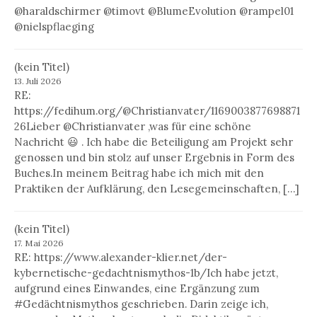
@haraldschirmer @timovt @BlumeEvolution @rampel01
@nielspflaeging
(kein Titel)
13. Juli 2026
RE:
https://fedihum.org/@Christianvater/1169003877698871
26Lieber @Christianvater ,was für eine schöne
Nachricht 😃 . Ich habe die Beteiligung am Projekt sehr
genossen und bin stolz auf unser Ergebnis in Form des
Buches.In meinem Beitrag habe ich mich mit den
Praktiken der Aufklärung, den Lesegemeinschaften, […]
(kein Titel)
17. Mai 2026
RE: https://www.alexander-klier.net/der-
kybernetische-gedachtnismythos-1b/Ich habe jetzt,
aufgrund eines Einwandes, eine Ergänzung zum
#Gedächtnismythos geschrieben. Darin zeige ich,