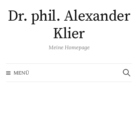
Zum
Dr. phil. Alexander
Inhalt
überspringen
Klier
Meine Homepage
Suchen
nach:
MENÜ