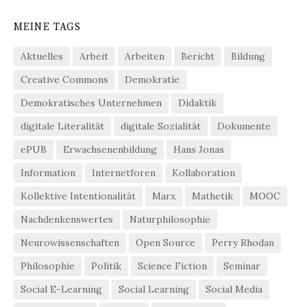
MEINE TAGS
Aktuelles
Arbeit
Arbeiten
Bericht
Bildung
Creative Commons
Demokratie
Demokratisches Unternehmen
Didaktik
digitale Literalität
digitale Sozialität
Dokumente
ePUB
Erwachsenenbildung
Hans Jonas
Information
Internetforen
Kollaboration
Kollektive Intentionalität
Marx
Mathetik
MOOC
Nachdenkenswertes
Naturphilosophie
Neurowissenschaften
Open Source
Perry Rhodan
Philosophie
Politik
Science Fiction
Seminar
Social E-Learning
Social Learning
Social Media