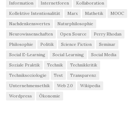
Information
Internetforen
Kollaboration
Kollektive Intentionalität
Marx
Mathetik
MOOC
Nachdenkenswertes
Naturphilosophie
Neurowissenschaften
Open Source
Perry Rhodan
Philosophie
Politik
Science Fiction
Seminar
Social E-Learning
Social Learning
Social Media
Soziale Praktik
Technik
Technikkritik
Techniksoziologie
Test
Transparenz
Unternehmensethik
Web 2.0
Wikipedia
Wordpress
Ökonomie