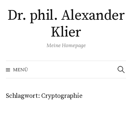
Zum
Dr. phil. Alexander
Inhalt
überspringen
Klier
Meine Homepage
Suchen
nach:
MENÜ
Schlagwort:
Cryptographie