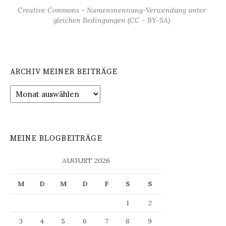
Creative Commons - Namensnennung-Verwendung unter
gleichen Bedingungen (CC - BY-SA)
ARCHIV MEINER BEITRÄGE
Archiv
meiner
Beiträge
MEINE BLOGBEITRÄGE
AUGUST 2026
M
D
M
D
F
S
S
1
2
3
4
5
6
7
8
9