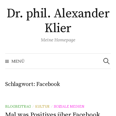
Zum
Dr. phil. Alexander
Inhalt
überspringen
Klier
Meine Homepage
Suchen
nach:
MENÜ
Schlagwort:
Facebook
BLOGBEITRAG
KULTUR
SOZIALE MEDIEN
/
/
Mal was Positives über Facebook