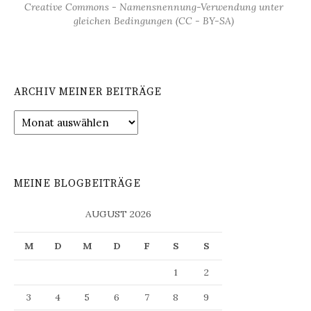
Creative Commons - Namensnennung-Verwendung unter
gleichen Bedingungen (CC - BY-SA)
ARCHIV MEINER BEITRÄGE
Archiv
meiner
Beiträge
MEINE BLOGBEITRÄGE
AUGUST 2026
M
D
M
D
F
S
S
1
2
3
4
5
6
7
8
9