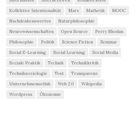
Information
Internetforen
Kollaboration
Kollektive Intentionalität
Marx
Mathetik
MOOC
Nachdenkenswertes
Naturphilosophie
Neurowissenschaften
Open Source
Perry Rhodan
Philosophie
Politik
Science Fiction
Seminar
Social E-Learning
Social Learning
Social Media
Soziale Praktik
Technik
Technikkritik
Techniksoziologie
Test
Transparenz
Unternehmensethik
Web 2.0
Wikipedia
Wordpress
Ökonomie