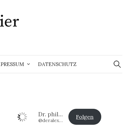
ier
Suchen
nach:
MPRESSUM
DATENSCHUTZ
Dr. phil. Alexander Klier
Folgen
@deralexander2@www.alexander-klier.net