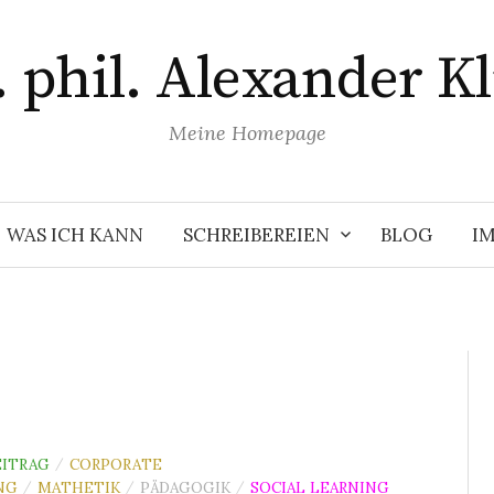
. phil. Alexander Kl
Meine Homepage
WAS ICH KANN
SCHREIBEREIEN
BLOG
I
ITRAG
CORPORATE
/
NG
MATHETIK
PÄDAGOGIK
SOCIAL LEARNING
/
/
/