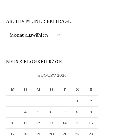
ARCHIV MEINER BEITRÄGE
Archiv
meiner
Beiträge
MEINE BLOGBEITRÄGE
AUGUST 2026
M
D
M
D
F
S
S
1
2
3
4
5
6
7
8
9
10
11
12
13
14
15
16
17
18
19
20
21
22
23