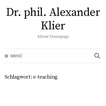
Zum
Dr. phil. Alexander
Inhalt
überspringen
Klier
Meine Homepage
Suchen
nach:
MENÜ
Schlagwort:
e-teaching