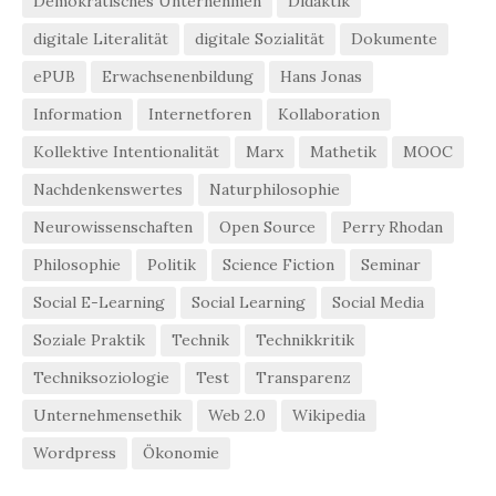
Demokratisches Unternehmen
Didaktik
digitale Literalität
digitale Sozialität
Dokumente
ePUB
Erwachsenenbildung
Hans Jonas
Information
Internetforen
Kollaboration
Kollektive Intentionalität
Marx
Mathetik
MOOC
Nachdenkenswertes
Naturphilosophie
Neurowissenschaften
Open Source
Perry Rhodan
Philosophie
Politik
Science Fiction
Seminar
Social E-Learning
Social Learning
Social Media
Soziale Praktik
Technik
Technikkritik
Techniksoziologie
Test
Transparenz
Unternehmensethik
Web 2.0
Wikipedia
Wordpress
Ökonomie