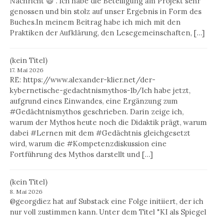
Nachricht 😃 . Ich habe die Beteiligung am Projekt sehr
genossen und bin stolz auf unser Ergebnis in Form des
Buches.In meinem Beitrag habe ich mich mit den
Praktiken der Aufklärung, den Lesegemeinschaften, […]
(kein Titel)
17. Mai 2026
RE: https://www.alexander-klier.net/der-
kybernetische-gedachtnismythos-1b/Ich habe jetzt,
aufgrund eines Einwandes, eine Ergänzung zum
#Gedächtnismythos geschrieben. Darin zeige ich,
warum der Mythos heute noch die Didaktik prägt, warum
dabei #Lernen mit dem #Gedächtnis gleichgesetzt
wird, warum die #Kompetenzdiskussion eine
Fortführung des Mythos darstellt und […]
(kein Titel)
8. Mai 2026
@georgdiez hat auf Substack eine Folge initiiert, der ich
nur voll zustimmen kann. Unter dem Titel "KI als Spiegel