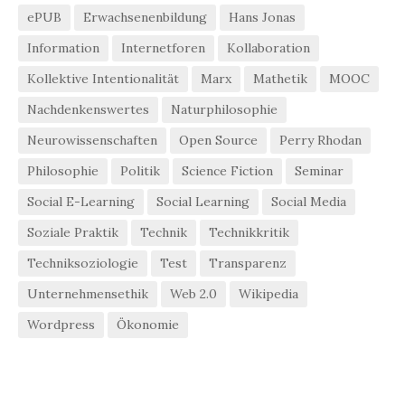
ePUB
Erwachsenenbildung
Hans Jonas
Information
Internetforen
Kollaboration
Kollektive Intentionalität
Marx
Mathetik
MOOC
Nachdenkenswertes
Naturphilosophie
Neurowissenschaften
Open Source
Perry Rhodan
Philosophie
Politik
Science Fiction
Seminar
Social E-Learning
Social Learning
Social Media
Soziale Praktik
Technik
Technikkritik
Techniksoziologie
Test
Transparenz
Unternehmensethik
Web 2.0
Wikipedia
Wordpress
Ökonomie