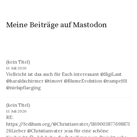
Meine Beiträge auf Mastodon
(kein Titel)
13. Juli 2026
Vielleicht ist das auch für Euch interessant @SigiLaut
@haraldschirmer @timovt @BlumeEvolution @rampel01
@nielspflaeging
(kein Titel)
13. Juli 2026
RE:
https://fedihum.org/@Christianvater/1169003877698871
26Lieber @Christianvater ,was für eine schöne