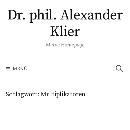
Zum
Dr. phil. Alexander
Inhalt
überspringen
Klier
Meine Homepage
Suchen
nach:
MENÜ
Schlagwort:
Multiplikatoren