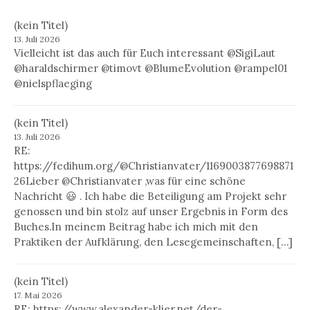
(kein Titel)
13. Juli 2026
Vielleicht ist das auch für Euch interessant @SigiLaut
@haraldschirmer @timovt @BlumeEvolution @rampel01
@nielspflaeging
(kein Titel)
13. Juli 2026
RE:
https://fedihum.org/@Christianvater/1169003877698871
26Lieber @Christianvater ,was für eine schöne
Nachricht 😃 . Ich habe die Beteiligung am Projekt sehr
genossen und bin stolz auf unser Ergebnis in Form des
Buches.In meinem Beitrag habe ich mich mit den
Praktiken der Aufklärung, den Lesegemeinschaften, […]
(kein Titel)
17. Mai 2026
RE: https://www.alexander-klier.net/der-