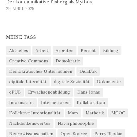
Der kommunikative Eisberg als Mythos
29. APRIL 2025
MEINE TAGS
Aktuelles
Arbeit
Arbeiten
Bericht
Bildung
Creative Commons
Demokratie
Demokratisches Unternehmen
Didaktik
digitale Literalität
digitale Sozialität
Dokumente
ePUB
Erwachsenenbildung
Hans Jonas
Information
Internetforen
Kollaboration
Kollektive Intentionalität
Marx
Mathetik
MOOC
Nachdenkenswertes
Naturphilosophie
Neurowissenschaften
Open Source
Perry Rhodan