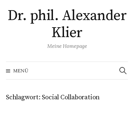
Zum
Dr. phil. Alexander
Inhalt
überspringen
Klier
Meine Homepage
Suchen
nach:
MENÜ
Schlagwort:
Social Collaboration