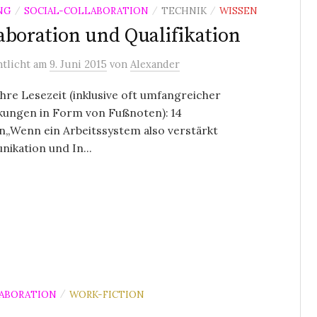
NG
SOCIAL-COLLABORATION
TECHNIK
WISSEN
/
/
/
aboration und Qualifikation
ntlicht
am
9. Juni 2015
von
Alexander
re Lesezeit (inklusive oft umfangreicher
ungen in Form von Fußnoten): 14
n„Wenn ein Arbeitssystem also verstärkt
ikation und In...
LABORATION
WORK-FICTION
/