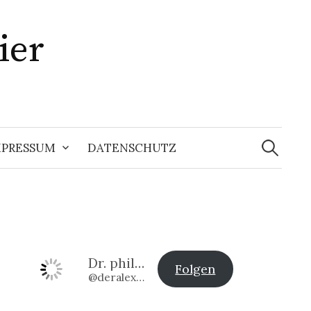
ier
Suchen
nach:
MPRESSUM
DATENSCHUTZ
Dr. phil. Alexander Klier
Folgen
@deralexander2@www.alexander-klier.net