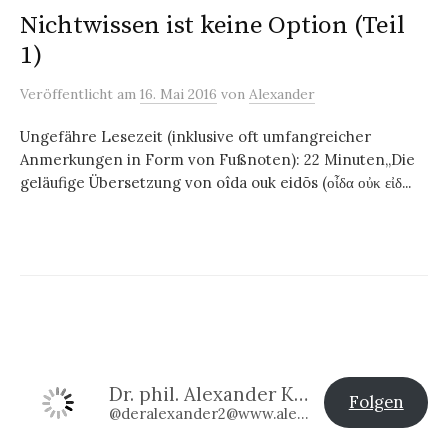
Nichtwissen ist keine Option (Teil
1)
Veröffentlicht
am
16. Mai 2016
von
Alexander
Ungefähre Lesezeit (inklusive oft umfangreicher
Anmerkungen in Form von Fußnoten): 22 Minuten„Die
geläufige Übersetzung von oîda ouk eidōs (οἶδα οὐκ εἰδ...
Dr. phil. Alexander Klier
Folgen
@deralexander2@www.alexander-klier.net