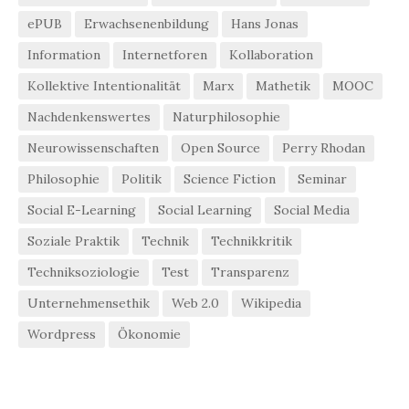
ePUB
Erwachsenenbildung
Hans Jonas
Information
Internetforen
Kollaboration
Kollektive Intentionalität
Marx
Mathetik
MOOC
Nachdenkenswertes
Naturphilosophie
Neurowissenschaften
Open Source
Perry Rhodan
Philosophie
Politik
Science Fiction
Seminar
Social E-Learning
Social Learning
Social Media
Soziale Praktik
Technik
Technikkritik
Techniksoziologie
Test
Transparenz
Unternehmensethik
Web 2.0
Wikipedia
Wordpress
Ökonomie