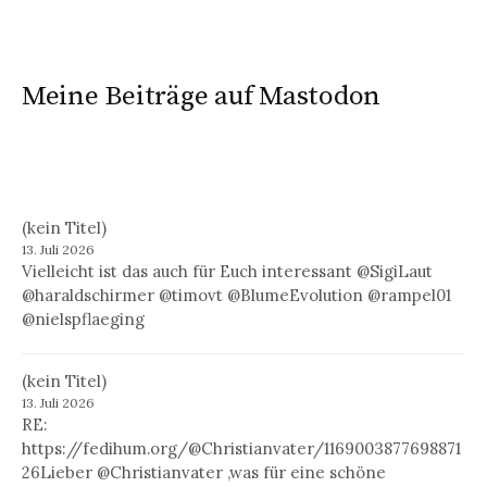
Meine Beiträge auf Mastodon
(kein Titel)
13. Juli 2026
Vielleicht ist das auch für Euch interessant @SigiLaut
@haraldschirmer @timovt @BlumeEvolution @rampel01
@nielspflaeging
(kein Titel)
13. Juli 2026
RE:
https://fedihum.org/@Christianvater/1169003877698871
26Lieber @Christianvater ,was für eine schöne