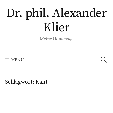
Zum
Dr. phil. Alexander
Inhalt
überspringen
Klier
Meine Homepage
Suchen
nach:
MENÜ
Schlagwort:
Kant