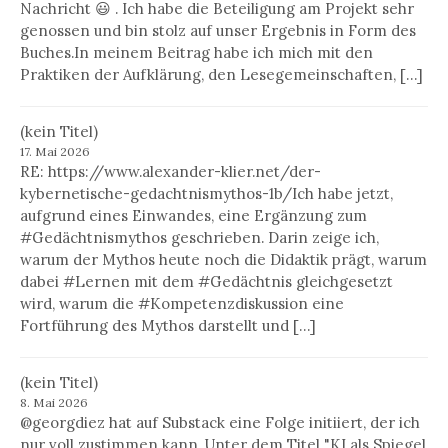
Nachricht 😃 . Ich habe die Beteiligung am Projekt sehr
genossen und bin stolz auf unser Ergebnis in Form des
Buches.In meinem Beitrag habe ich mich mit den
Praktiken der Aufklärung, den Lesegemeinschaften, […]
(kein Titel)
17. Mai 2026
RE: https://www.alexander-klier.net/der-
kybernetische-gedachtnismythos-1b/Ich habe jetzt,
aufgrund eines Einwandes, eine Ergänzung zum
#Gedächtnismythos geschrieben. Darin zeige ich,
warum der Mythos heute noch die Didaktik prägt, warum
dabei #Lernen mit dem #Gedächtnis gleichgesetzt
wird, warum die #Kompetenzdiskussion eine
Fortführung des Mythos darstellt und […]
(kein Titel)
8. Mai 2026
@georgdiez hat auf Substack eine Folge initiiert, der ich
nur voll zustimmen kann. Unter dem Titel "KI als Spiegel