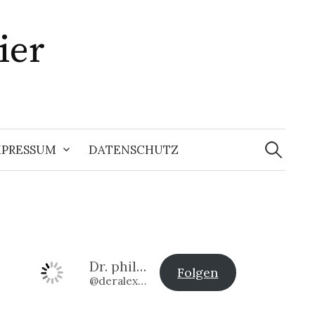
ier
Suchen
nach:
MPRESSUM
DATENSCHUTZ
Dr. phil. Alexander Klier
Folgen
@deralexander2@www.alexander-klier.net