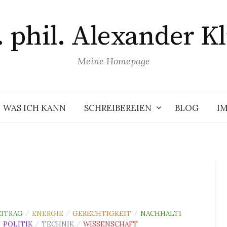
. phil. Alexander Kl
Meine Homepage
WAS ICH KANN
SCHREIBEREIEN
BLOG
I
ITRAG
ENERGIE
GERECHTIGKEIT
NACHHALTI
/
/
/
POLITIK
TECHNIK
WISSENSCHAFT
/
/
/