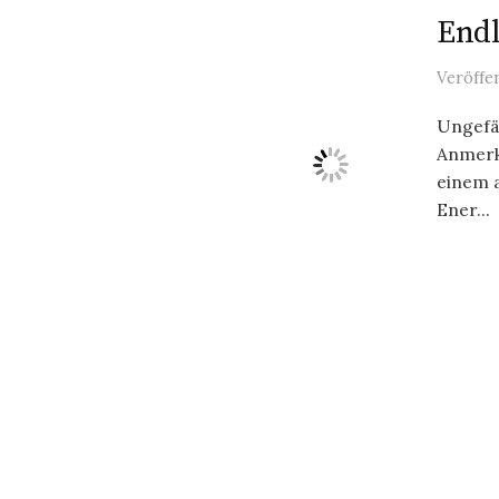
Endl
Veröffe
Ungefäh
Anmerk
einem 
Ener...