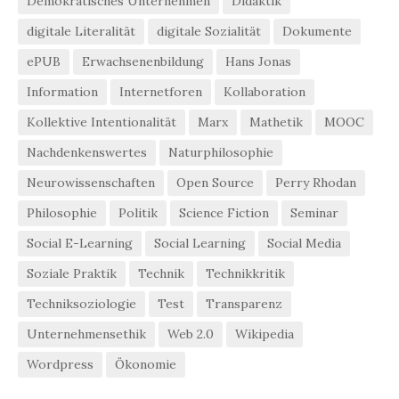
Demokratisches Unternehmen
Didaktik
digitale Literalität
digitale Sozialität
Dokumente
ePUB
Erwachsenenbildung
Hans Jonas
Information
Internetforen
Kollaboration
Kollektive Intentionalität
Marx
Mathetik
MOOC
Nachdenkenswertes
Naturphilosophie
Neurowissenschaften
Open Source
Perry Rhodan
Philosophie
Politik
Science Fiction
Seminar
Social E-Learning
Social Learning
Social Media
Soziale Praktik
Technik
Technikkritik
Techniksoziologie
Test
Transparenz
Unternehmensethik
Web 2.0
Wikipedia
Wordpress
Ökonomie