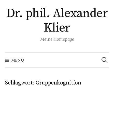
Zum
Dr. phil. Alexander
Inhalt
überspringen
Klier
Meine Homepage
Suchen
nach:
MENÜ
Schlagwort:
Gruppenkognition