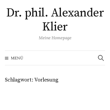
Zum
Dr. phil. Alexander
Inhalt
überspringen
Klier
Meine Homepage
Suchen
nach:
MENÜ
Schlagwort:
Vorlesung