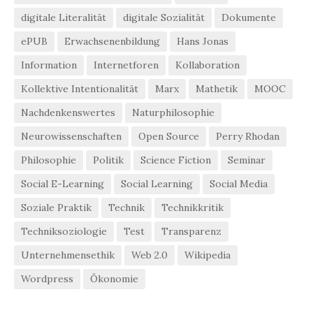
digitale Literalität
digitale Sozialität
Dokumente
ePUB
Erwachsenenbildung
Hans Jonas
Information
Internetforen
Kollaboration
Kollektive Intentionalität
Marx
Mathetik
MOOC
Nachdenkenswertes
Naturphilosophie
Neurowissenschaften
Open Source
Perry Rhodan
Philosophie
Politik
Science Fiction
Seminar
Social E-Learning
Social Learning
Social Media
Soziale Praktik
Technik
Technikkritik
Techniksoziologie
Test
Transparenz
Unternehmensethik
Web 2.0
Wikipedia
Wordpress
Ökonomie