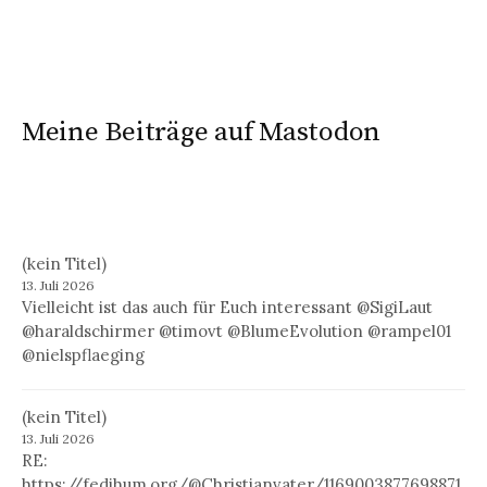
Meine Beiträge auf Mastodon
(kein Titel)
13. Juli 2026
Vielleicht ist das auch für Euch interessant @SigiLaut
@haraldschirmer @timovt @BlumeEvolution @rampel01
@nielspflaeging
(kein Titel)
13. Juli 2026
RE:
https://fedihum.org/@Christianvater/1169003877698871