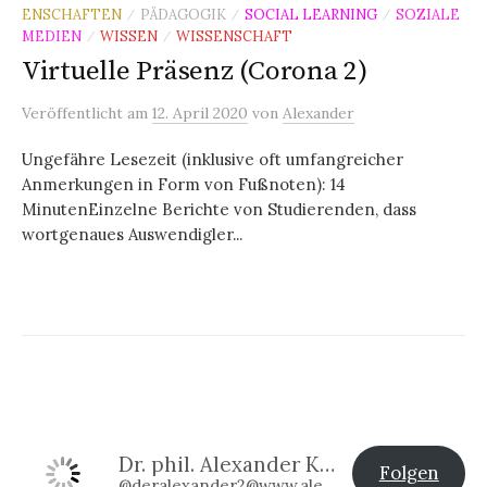
ENSCHAFTEN
PÄDAGOGIK
SOCIAL LEARNING
SOZIALE
/
/
/
MEDIEN
WISSEN
WISSENSCHAFT
/
/
Virtuelle Präsenz (Corona 2)
Veröffentlicht
am
12. April 2020
von
Alexander
Ungefähre Lesezeit (inklusive oft umfangreicher
Anmerkungen in Form von Fußnoten): 14
MinutenEinzelne Berichte von Studierenden, dass
wortgenaues Auswendigler...
Dr. phil. Alexander Klier
Folgen
@deralexander2@www.alexander-klier.net