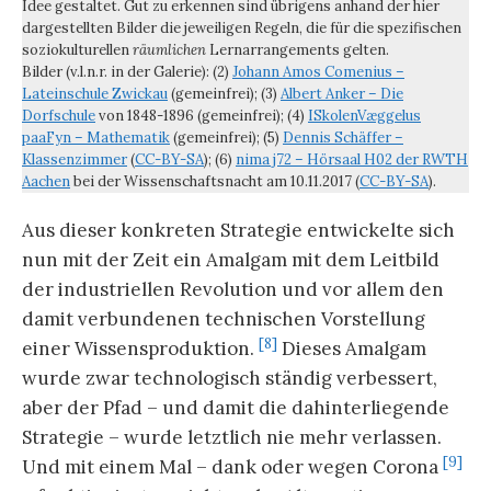
Idee gestaltet. Gut zu erkennen sind übrigens anhand der hier
dargestellten Bilder die jeweiligen Regeln, die für die spezifischen
soziokulturellen
räumlichen
Lernarrangements gelten.
Bilder (v.l.n.r. in der Galerie): (2)
Johann Amos Comenius –
Lateinschule Zwickau
(gemeinfrei); (3)
Albert Anker – Die
Dorfschule
von 1848-1896 (gemeinfrei); (4)
ISkolenVæggelus
paaFyn – Mathematik
(gemeinfrei); (5)
Dennis Schäffer –
Klassenzimmer
(
CC-BY-SA
); (6)
nima j72 – Hörsaal H02 der RWTH
Aachen
bei der Wissenschaftsnacht am 10.11.2017 (
CC-BY-SA
).
Aus dieser konkreten Strategie entwickelte sich
nun mit der Zeit ein Amalgam mit dem Leitbild
der industriellen Revolution und vor allem den
damit verbundenen technischen Vorstellung
[8]
einer Wissensproduktion.
Dieses Amalgam
wurde zwar technologisch ständig verbessert,
aber der Pfad – und damit die dahinterliegende
Strategie – wurde letztlich nie mehr verlassen.
[9]
Und mit einem Mal – dank oder wegen Corona