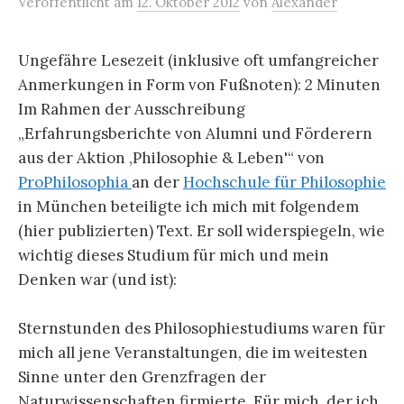
Veröffentlicht
am
12. Oktober 2012
von
Alexander
Ungefähre Lesezeit (inklusive oft umfangreicher
Anmerkungen in Form von Fußnoten):
2
Minuten
Im Rahmen der Ausschreibung
„Erfahrungsberichte von Alumni und Förderern
aus der Aktion ‚Philosophie & Leben'“ von
ProPhilosophia
an der
Hochschule für Philosophie
in München beteiligte ich mich mit folgendem
(hier publizierten) Text. Er soll widerspiegeln, wie
wichtig dieses Studium für mich und mein
Denken war (und ist):
Sternstunden des Philosophiestudiums waren für
mich all jene Veranstaltungen, die im weitesten
Sinne unter den Grenzfragen der
Naturwissenschaften firmierte. Für mich, der ich