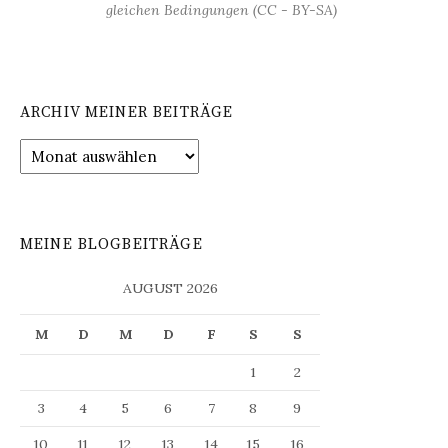
gleichen Bedingungen (CC - BY-SA)
ARCHIV MEINER BEITRÄGE
Archiv
meiner
Beiträge
MEINE BLOGBEITRÄGE
AUGUST 2026
M
D
M
D
F
S
S
1
2
3
4
5
6
7
8
9
10
11
12
13
14
15
16