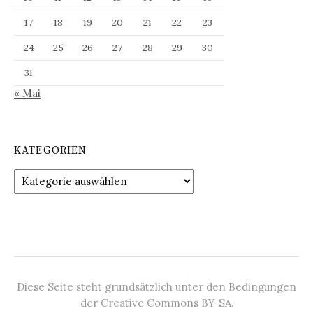
17
18
19
20
21
22
23
24
25
26
27
28
29
30
31
« Mai
KATEGORIEN
Kategorien
Diese Seite steht grundsätzlich unter den Bedingungen
der Creative Commons BY-SA.