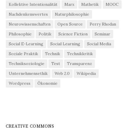
Kollektive Intentionalität
Marx
Mathetik
MOOC
Nachdenkenswertes
Naturphilosophie
Neurowissenschaften
Open Source
Perry Rhodan
Philosophie
Politik
Science Fiction
Seminar
Social E-Learning
Social Learning
Social Media
Soziale Praktik
Technik
Technikkritik
Techniksoziologie
Test
Transparenz
Unternehmensethik
Web 2.0
Wikipedia
Wordpress
Ökonomie
CREATIVE COMMONS