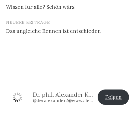
Beitragsnavigation
Wissen für alle? Schön wärs!
NEUERE BEITRÄGE
Das ungleiche Rennen ist entschieden
Dr. phil. Alexander Klier
Folgen
@deralexander2@www.alexander-klier.net